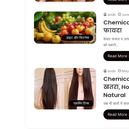
andn
June
Chemical
फायदा
डाइट और फिटनेस
केवल फसल व उत्पाद
को पकाने…
Read More 
andn
May
Chemical
खतरा, Ho
Natural
ग्रूमिंग टिप्स
जब भी बालों में क
Read More 