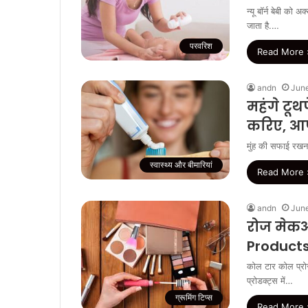
न्यू बॉर्न बेबी क
जाता है.…
परवरिश
Read More 
andn
June
महंगे टूथ
करिए, आप
मुंह की सफाई रखना
स्वास्थ्य और बीमारियां
Read More 
andn
June
रोज मेकअप
Products 
कोल टार कोल प्रोसेस
प्रोडक्ट्स में…
ग्रूमिंग टिप्स
Read More 