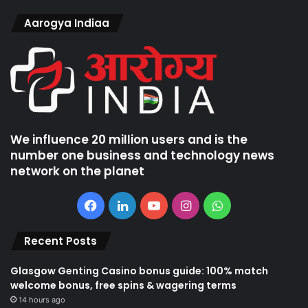
Aarogya Indiaa
We influence 20 million users and is the
number one business and technology news
network on the planet
Facebook
LinkedIn
YouTube
Instagram
WhatsApp
Recent Posts
Glasgow Genting Casino bonus guide: 100% match
welcome bonus, free spins & wagering terms
14 hours ago