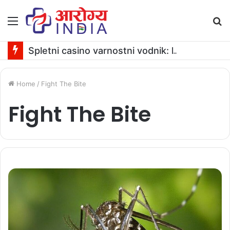
Menu
S
fo
Spletni casino varnostni vodnik: kako zagotoviti varno igranje
Home
/
Fight The Bite
Fight The Bite