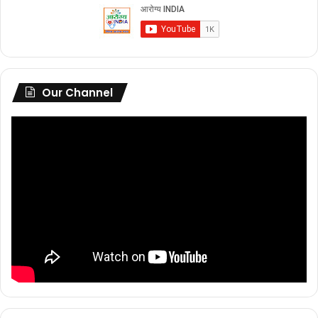
Our Channel