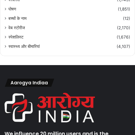
पोषण
(1,851)
बच्चों के नाम
(12)
वेब स्टोरीज
(2,170)
स्पेशलिस्ट
(1,676)
स्वास्थ्य और बीमारियां
(4,107)
Aarogya Indiaa
We influence 20 million users and is the