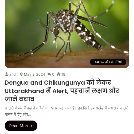
स्वास्थ्य और बीमारियां
andn
May 2, 2024
0
18
Dengue and Chikungunya को लेकर
Uttarakhand में Alert, पहचानें लक्षण और
जानें बचाव
बदलते मौसम में कई बीमारियों का खतरा बढ़ जाता है। इन दिनों उत्तराखंड में लगातार बदलते
मौसम में डेंगू और…
Read More »