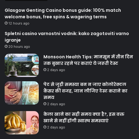
Glasgow Genting Casino bonus guide: 100% match
welcome bonus, free spins & wagering terms
12 hours ago
Spletni casino varnostni vodnik: kako zagotoviti varno
igranje
20 hours ago
Monsoon Health Tips: मानसून में तीन दिन
तक बुखार रहने पर कराएं ये जरूरी टेस्ट
2 days ago
पेट से जुड़ी समस्या बन न जाए कोलोरेक्टल
कैंसर की वजह, जान लीजिए टेस्ट कराने का
समय
2 days ago
केला खाने का सही समय क्‍या है?, इस वक्त
खाने से नहीं होंगी स्वास्थ समस्याएं
2 days ago