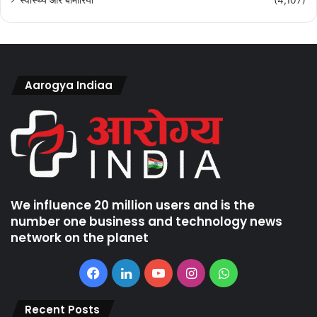
स्वास्थ्य और बीमारियां
(4,107)
Aarogya Indiaa
We influence 20 million users and is the
number one business and technology news
network on the planet
Facebook
LinkedIn
YouTube
Instagram
WhatsApp
Recent Posts