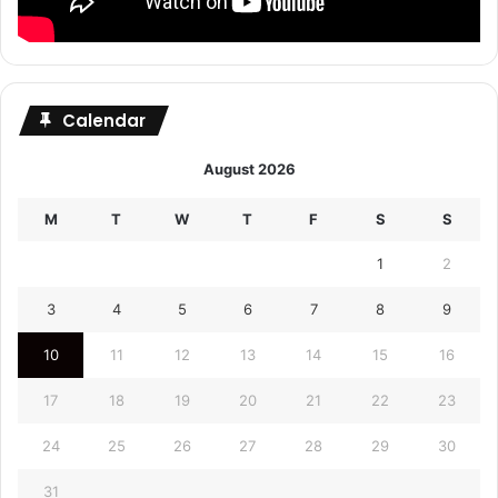
Calendar
August 2026
M
T
W
T
F
S
S
1
2
3
4
5
6
7
8
9
10
11
12
13
14
15
16
17
18
19
20
21
22
23
24
25
26
27
28
29
30
31