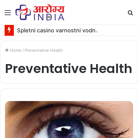
Menu
S
fo
Spletni casino varnostni vodnik: kako zagotoviti varno igranje
Home
/
Preventative Health
Preventative Health