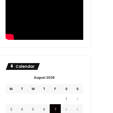
Calendar
August 2026
M
T
W
T
F
S
S
1
2
3
4
5
6
7
8
9