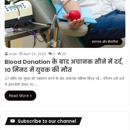
स्वास्थ्य और बीमारियां
andn
April 24, 2024
0
26
Blood Donation के बाद अचानक सीने में दर्द,
10 मिनट में युवक की मौत
27 वर्षीय एक युवक की रक्तदान करने के बाद अचानक तबीयत बिगड़ गई। परिजन उसे वार्ड
से इमरजेंसी लेकर गए।…
Read More »
Subscribe to our channel