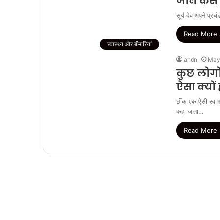
जानें कैस
सूर्य देव अपने प्र
Read More 
स्वास्थ्य और बीमारियां
andn
May
कुछ लोगों
ऐसा क्यों 
छींक एक ऐसी स्वाभ
कहा जाता…
Read More 