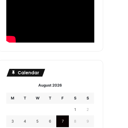
Calendar
August 2026
M
T
W
T
F
S
S
1
2
3
4
5
6
7
8
9