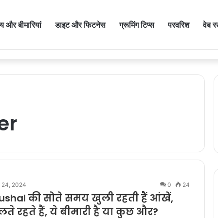
थ्य और बीमारियां
डाइट और फिटनेस
ग्रूमिंग टिप्स
परवरिश
वेब स
ी है सही खानपान! जानिए कौन-सी चीजें खाएं और किनसे करें परहेज
er
l 24, 2024
0
24
shal की सोते समय खुली रहती हैं आंखें,
ोलते रहते हैं, ये बीमारी है या कुछ और?