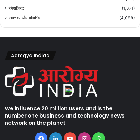
स्पेशलिस्ट
(1,671)
स्वास्थ्य और बीमारियां
(4,099)
Aarogya Indiaa
We influence 20 million users and is the
number one business and technology news
network on the planet
Facebook
LinkedIn
YouTube
Instagram
WhatsApp