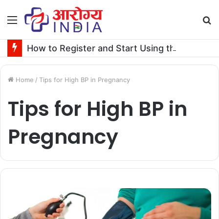
Menu
S
fo
How to Register and Start Using the Chess960 Position Explorer
Home
/
Tips for High BP in Pregnancy
Tips for High BP in
Pregnancy