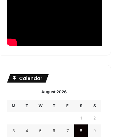
Calendar
August 2026
M
T
W
T
F
S
S
1
2
3
4
5
6
7
8
9