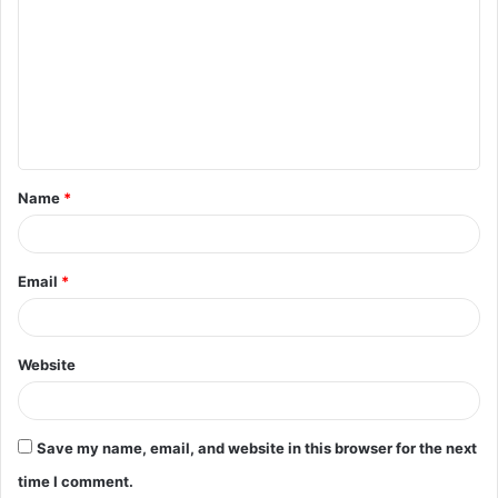
o
m
m
e
n
t
Name
*
*
Email
*
Website
Save my name, email, and website in this browser for the next
time I comment.