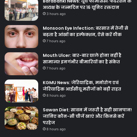
Barabanki News: यूथ फार्मेसिस्ट फेडरेशन के
अध्यक्ष के जन्मदिन पर 16 यूनिट रक्तदान
3 hours ago
Monsoon Eye Infection: बरसात में तेजी से
बढ़ता है आंखों का इन्फेक्शन, ऐसे करें ठीक
7 hours ago
Mouth Ulcer: बार-बार छाले होना नहीं है
सामान्य! इनगंभीर बीमारियों का है संकेत
7 hours ago
KGMU News: जेरियाट्रिक, मनोरोग एवं
जेरियाट्रिक आईसीयू मरीजों को बड़ी राहत
8 hours ago
Sawan Diet: सावन में जरूरी है सही खानपान!
जानिए कौन-सी चीजें खाएं और किनसे करें
परहेज
8 hours ago