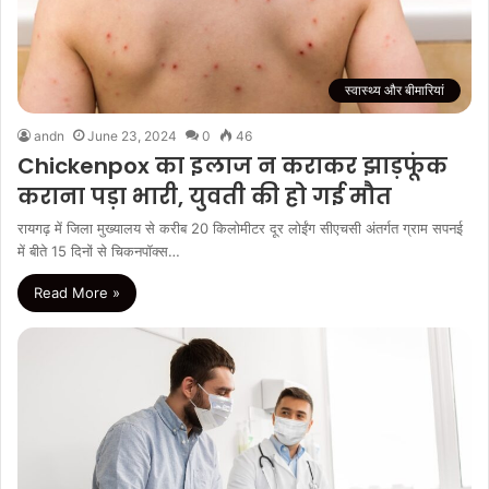
स्वास्थ्य और बीमारियां
andn
June 23, 2024
0
46
Chickenpox का इलाज न कराकर झाड़फूंक
कराना पड़ा भारी, युवती की हो गई मौत
रायगढ़ में जिला मुख्यालय से करीब 20 किलोमीटर दूर लोईंग सीएचसी अंतर्गत ग्राम सपनई
में बीते 15 दिनों से चिकनपॉक्स…
Read More »