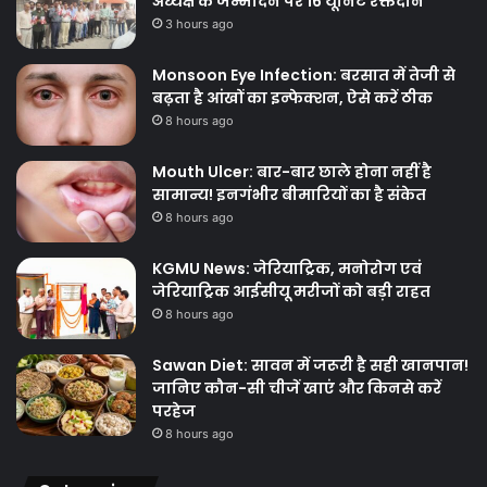
अध्यक्ष के जन्मदिन पर 16 यूनिट रक्तदान
3 hours ago
Monsoon Eye Infection: बरसात में तेजी से
बढ़ता है आंखों का इन्फेक्शन, ऐसे करें ठीक
8 hours ago
Mouth Ulcer: बार-बार छाले होना नहीं है
सामान्य! इनगंभीर बीमारियों का है संकेत
8 hours ago
KGMU News: जेरियाट्रिक, मनोरोग एवं
जेरियाट्रिक आईसीयू मरीजों को बड़ी राहत
8 hours ago
Sawan Diet: सावन में जरूरी है सही खानपान!
जानिए कौन-सी चीजें खाएं और किनसे करें
परहेज
8 hours ago