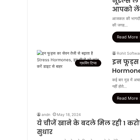
नूडल्स ले
आपको लें
आजकल की भागदौड़ भ
की जगह…
Read More 
Rohit Softwa
इन फूड्स 
ग्रूमिंग टिप्स
Hormones,
कई बार मूड में अच
नहीं होते…
Read More 
andn
May 18, 2024
ये चीजें खाने के बदले मिल रही 1 करोड़
सुधार