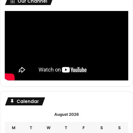
Our Channel
Calendar
August 2026
M
T
W
T
F
S
S