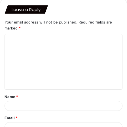
Leave a Reply
Your email address will not be published.
Required fields are
marked
*
C
o
m
m
e
n
t
Name
*
*
Email
*