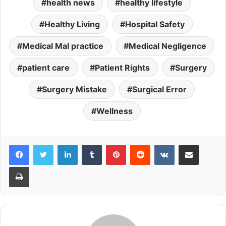
health news
healthy lifestyle
Healthy Living
Hospital Safety
Medical Mal practice
Medical Negligence
patient care
Patient Rights
Surgery
Surgery Mistake
Surgical Error
Wellness
LinkedIn
Tumblr
Pinterest
Reddit
VKontakte
Share via Email
Print