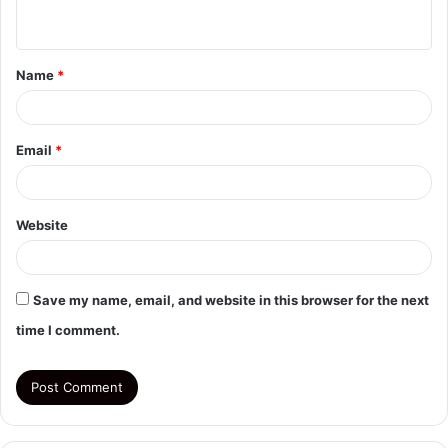
n
t
Name
*
*
Email
*
Website
Save my name, email, and website in this browser for the next
time I comment.