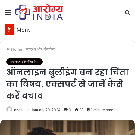
Menu
S
fo
Monsoon Eye Infection: बरसात में तेजी से बढ़ता है आंखों का इन्फेक्शन, ऐसे करें ठीक
Home
/
स्वास्थ्य और बीमारियां
स्वास्थ्य और बीमारियां
ऑनलाइन बुलीइंग बन रहा चिंता
का विषय, एक्सपर्ट से जानें कैसे
करें बचाव
andn
January 29, 2024
0
28
1 minute read