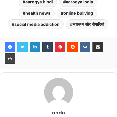
aarogya hindi
aarogya india
health news
online bullying
social media addiction
स्वास्थ्य और बीमारियां
LinkedIn
Tumblr
Pinterest
Reddit
VKontakte
Share via Email
Print
andn