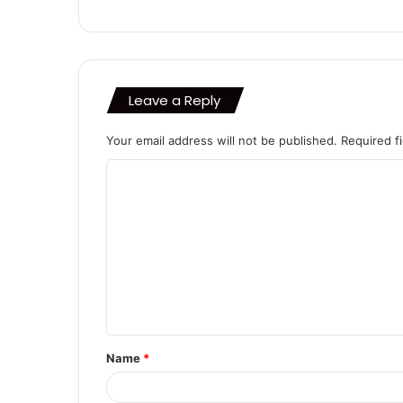
Leave a Reply
Your email address will not be published.
Required f
C
o
m
m
e
n
t
Name
*
*