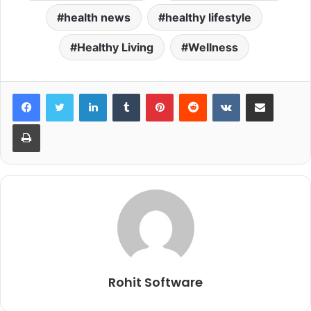
health news
healthy lifestyle
Healthy Living
Wellness
LinkedIn
Tumblr
Pinterest
Reddit
VKontakte
Share via Email
Print
Rohit Software