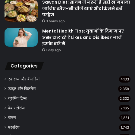
Sawan Diet: सावन में जरूरी है सही खानपान!
जानिए कौन-सी चीजें खाएं और किनसे करें
परहेज
3 hours ago
Mental Health Tips: युवाओं के दिमाग पर
असर डाल रहे हैं Likes and Dislikes? जानें
इसके बारे में
1 day ago
Categories
स्वास्थ्य और बीमारियां
4,103
डाइट और फिटनेस
2,358
ग्रूमिंग टिप्स
2,332
वेब स्टोरीज
2,165
पोषण
1,851
परवरिश
1,743