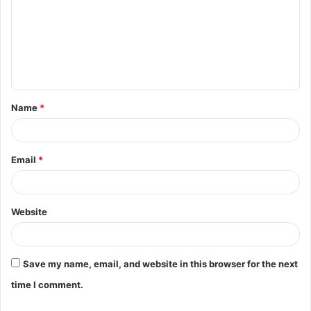
m
m
e
n
t
Name
*
*
Email
*
Website
Save my name, email, and website in this browser for the next
time I comment.