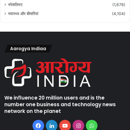
स्पेशलिस्ट
(1,676)
स्वास्थ्य और बीमारियां
(4,104)
Aarogya Indiaa
We influence 20 million users and is the
number one business and technology news
network on the planet
Facebook
LinkedIn
YouTube
Instagram
WhatsApp