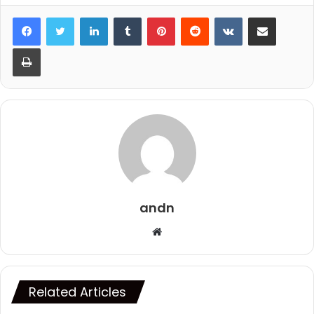
LinkedIn
Tumblr
Pinterest
Reddit
VKontakte
Share via Email
Print
andn
Website
Related Articles