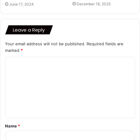
December 18, 2025
June 17, 2024
Leave a Reply
Your email address will not be published.
Required fields are
marked
*
C
o
m
m
e
n
t
Name
*
*