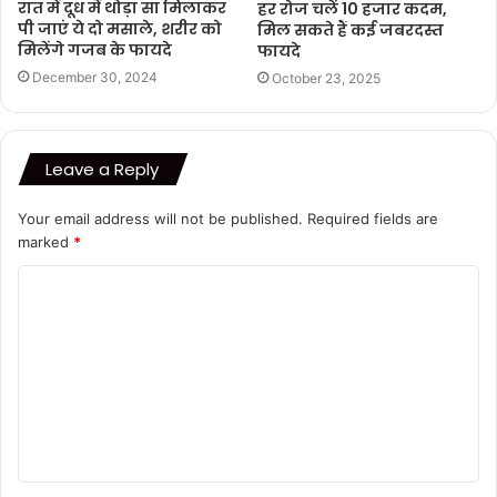
रात में दूध में थोड़ा सा मिलाकर
हर रोज चलें 10 हजार कदम,
पी जाएं ये दो मसाले, शरीर को
मिल सकते हैं कई जबरदस्त
मिलेंगे गजब के फायदे
फायदे
December 30, 2024
October 23, 2025
Leave a Reply
Your email address will not be published.
Required fields are
marked
*
C
o
m
m
e
n
t