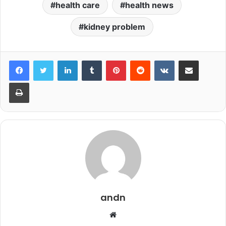
health care
health news
kidney problem
LinkedIn
Tumblr
Pinterest
Reddit
VKontakte
Share via Email
Print
andn
Website