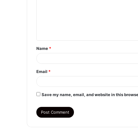
m
m
e
n
t
Name
*
*
Email
*
Save my name, email, and website in this browse