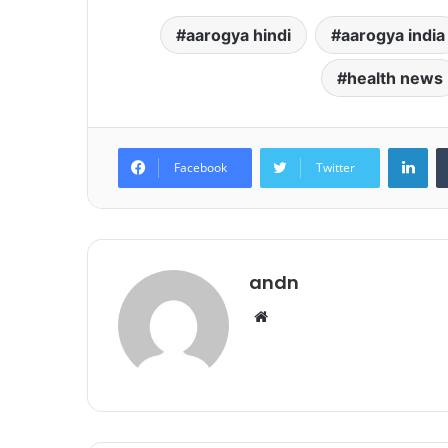
aarogya hindi
aarogya india
health news
Lin
Facebook
Twitter
andn
Website