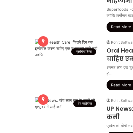
महिलाओं क
Superfoods For Wo
क्योंकि हार्मोनल ब
Read More 
Rohit Softwa
Oral Hea
ग्रूमिंग टिप्स
चाहिए एक
अक्सर लोग एक टूथ
हो…
Read More 
Rohit Softwa
वेब स्टोरीज
UP News: 
कमी
प्रदेश की योगी सरक