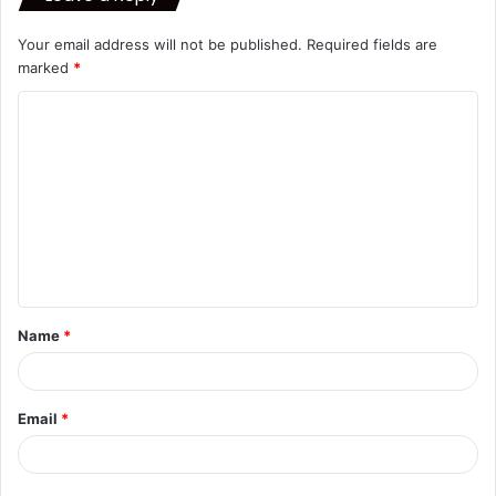
Your email address will not be published.
Required fields are
marked
*
C
o
m
m
e
n
t
Name
*
*
Email
*