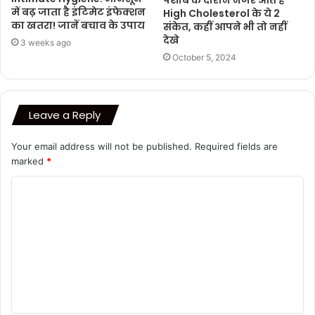
में बढ़ जाता है इंटिमेट इंफेक्शन
High Cholesterol के ये 2
का खतरा! जानें बचाव के उपाय
संकेत, कहीं आपने भी तो नहीं
देखे
3 weeks ago
October 5, 2024
Leave a Reply
Your email address will not be published.
Required fields are
marked
*
C
o
m
m
e
n
t