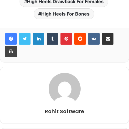
High Heels Drawback For Females
High Heels For Bones
LinkedIn
Tumblr
Pinterest
Reddit
VKontakte
Share via Email
Print
Rohit Software