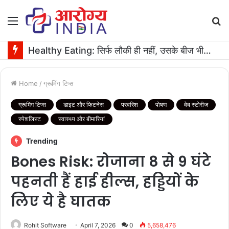
Menu
S
fo
Healthy Eating: सिर्फ लौकी ही नहीं, उसके बीज भी हैं काम के! फायदे मिलेंगे कमाल के!
Home
/
ग्रूमिंग टिप्स
ग्रूमिंग टिप्स
डाइट और फिटनेस
परवरिश
पोषण
वेब स्टोरीज
स्पेशलिस्ट
स्वास्थ्य और बीमारियां
Trending
Bones Risk: रोजाना 8 से 9 घंटे
पहनती हैं हाई हील्स, हड्डियों के
लिए ये है घातक
Rohit Software
April 7, 2026
0
5,658,476