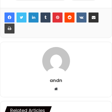
LinkedIn
Tumblr
Pinterest
Reddit
VKontakte
Share via Email
Print
andn
Website
Related Articles