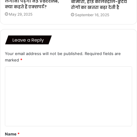
लगानी पड़ेगी नई Vaccine,
बीमारी, हाई कोलेस्ट्रॉल-हृदय
क्या कहते हैं एक्सपर्ट?
रोगों का खतरा बढ़ा देती है
May 29, 2025
September 16, 2025
Leave a Reply
Your email address will not be published.
Required fields are
marked
*
C
o
m
m
e
n
t
Name
*
*