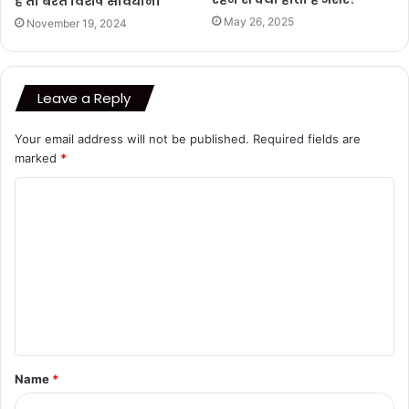
हैं तो बरतें विशेष सावधानी
May 26, 2025
November 19, 2024
Leave a Reply
Your email address will not be published.
Required fields are
marked
*
C
o
m
m
e
n
t
Name
*
*