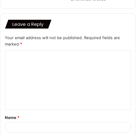
Leave a Reply
Your email address will not be published.
Required fields are
marked
*
C
o
m
m
e
n
t
Name
*
*