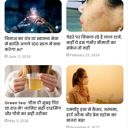
चेहरे पर निकल रहे हैं लाल दानें,
विनाश का यंत्र या स्वास्थ्य सेवा
कहीं ये इस गंभीर बीमारी का
में क्रांति! अगले 100 साल में क्या
संकेत तो नहीं
करेगा AI?
February 23, 2024
June 11, 2024
Green tea: ग्रीन टी सुबह पिएं
या रात में? जानिए सही टाइमिंग
दमघोंटू हवा से कैंसर, अस्थमा,
और पीने का सही तरीका
हार्ट अटैक और ब्रेन स्ट्रोक का
खतरा बढ़ा
May 5, 2026
November 6, 2023