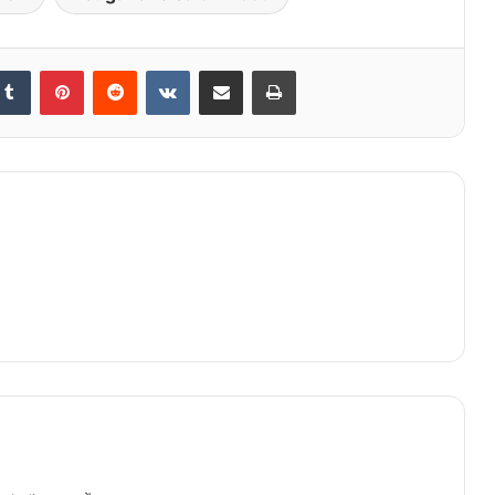
kedIn
Tumblr
Pinterest
Reddit
VKontakte
Share via Email
Print