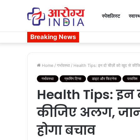
स्पेशलिस्ट
स्वास्
Breaking News
Home
/
गर्भावस्था
/
Health Tips: इन दो चीज़ों को खुद से कीजिए
गर्भावस्था
ग्रूमिंग टिप्स
डाइट और फिटनेस
परवरिश
Health Tips: इन दो
कीजिए अलग, जानले
होगा बचाव