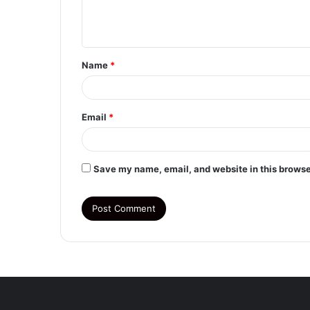
e
n
t
Name
*
*
Email
*
Save my name, email, and website in this browse