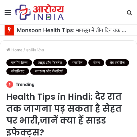
Menu
S
fo
Monsoon Health Tips: मानसून में तीन दिन तक बुखार रहने पर कराएं ये जरूरी टेस्ट
Home
/
ग्रूमिंग टिप्स
ग्रूमिंग टिप्स
डाइट और फिटनेस
परवरिश
पोषण
वेब स्टोरीज
स्पेशलिस्ट
स्वास्थ्य और बीमारियां
Trending
Health Tips in Hindi: देर रात
तक जागना पड़ सकता है सेहत
पर भारी,जानें क्या हैं साइड
इफेक्ट्स?