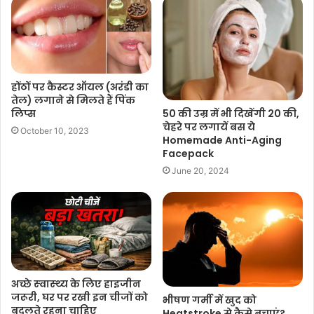
होंठों पर कैस्टर ऑयल (अरंडी का
तेल) लगाने से मिलते हैं पिंक
50 की उम्र में भी दिखेंगी 20 की,
लिप्स
चेहरे पर लगायें बस ये
October 10, 2023
Homemade Anti-Aging
Facepack
June 20, 2024
अच्‍छे स्‍वास्‍थ्‍य के लिए हाइजीन
जरूरी, घर पर रखी इन चीजों को
भीषण गर्मी में खुद को
बदलते रहना चाहिए
Heatstroke से कैसे बचाएं?