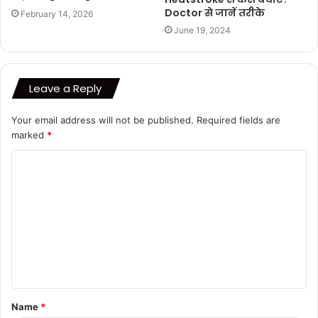
Doctor से जानें तरीके
February 14, 2026
June 19, 2024
Leave a Reply
Your email address will not be published.
Required fields are
marked
*
C
o
m
m
e
n
t
Name
*
*