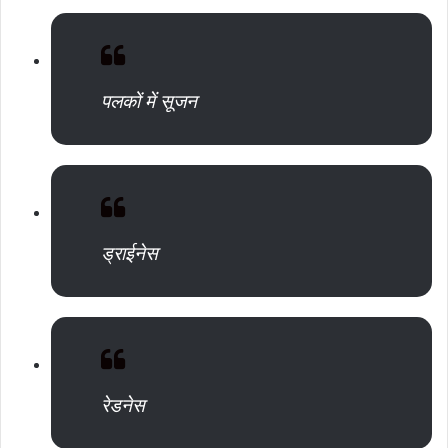
पलकों में सूजन
ड्राईनेस
रेडनेस