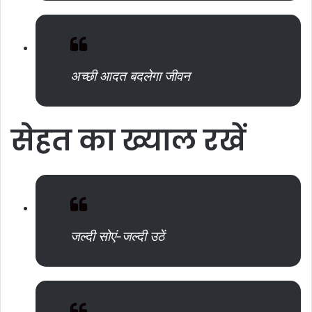
अच्छी आदत बदलेगा जीवन
सेहत
का
ख्याल
रखें
जल्दी सोएं-जल्दी उठें