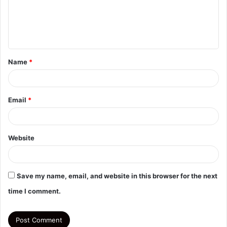
m
e
n
t
Name
*
*
Email
*
Website
Save my name, email, and website in this browser for the next
time I comment.