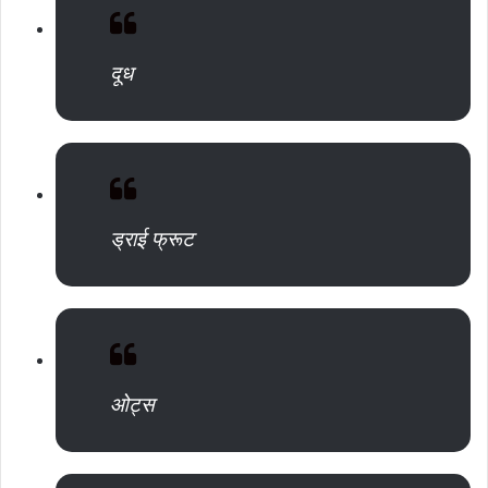
दूध
ड्राई फ्रूट
ओट्स