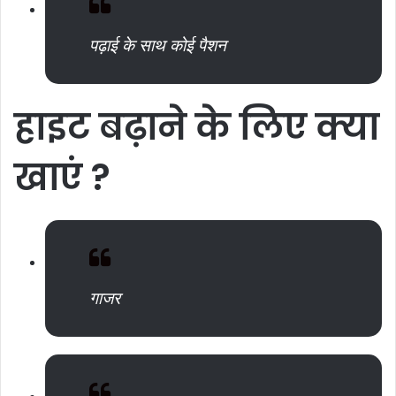
पढ़ाई के साथ कोई पैशन
हाइट
बढ़ाने
के
लिए
क्या
खाएं
?
गाजर