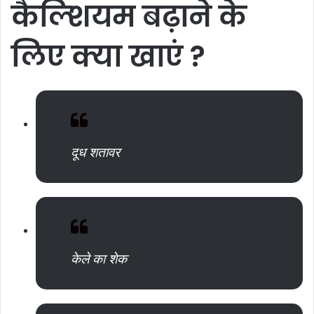
कैल्शियम
बढ़ाने
के
लिए
क्या
खाएं
?
दूध शतावर
केले का शेक