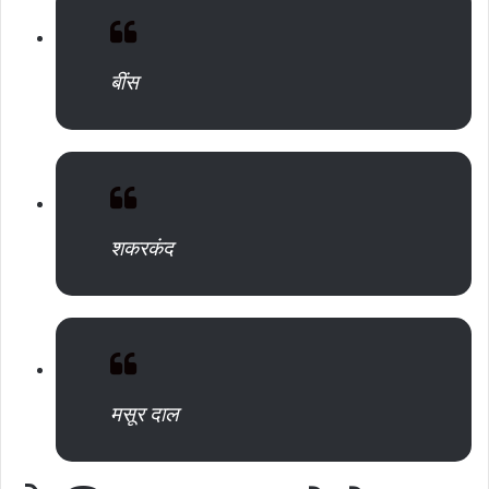
बींस
शकरकंद
मसूर दाल