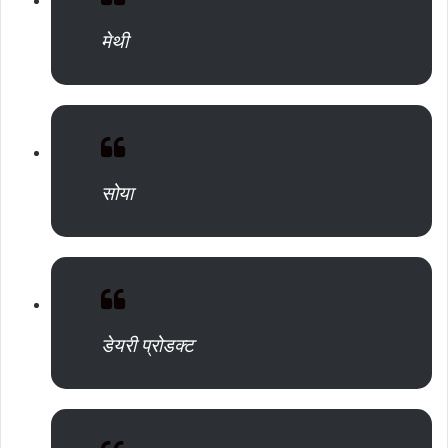
मेथी
सोया
डेयरी प्रोडक्ट