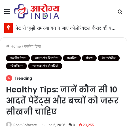
Menu
S
fo
केला खाने का सही समय क्‍या है?, इस वक्त खाने से नहीं होंगी स्वास्थ समस्याएं
Home
/
ग्रूमिंग टिप्स
ग्रूमिंग टिप्स
डाइट और फिटनेस
परवरिश
पोषण
वेब स्टोरीज
स्पेशलिस्ट
स्वास्थ्य और बीमारियां
Trending
Healthy Tips: जानें कौन सी 10
आदतें पेरेंट्स और बच्चों को जरूर
सीखनी चाहिए
Rohit Software
June 5, 2026
0
23,255