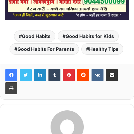
Good Habits
Good Habits for Kids
Good Habits For Parents
Healthy Tips
LinkedIn
Tumblr
Pinterest
Reddit
VKontakte
Share via Email
Print