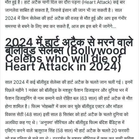
मौत हुई है। हार्ट अटैक यानी दिल का दौरा पड़ना (Heart Attack) कई बार
जानलेवा साबित हो सकता है, जिससे इंसान की जान भी जा सकती है। साल
2024 में किन सेलेब्स की हार्ट अटैक की वजह से मौत हुई और आप इस गंभीर
समस्‍या से बचने के लिए क्या कर सकते हैं, आज हम इस बारे में जानेंगे…
2024 में हार्ट अटैक से मरने वाले
बॉलीवुड सेलेब्‍स
(Bollywood
Celebs who will die of
Heart Attack in 2024)
साल 2024 में कई बॉलीवुड सेलेब्स की हार्ट अटैक के चलते जान चली गई। इनमें
पिछले महीने 1 नवंबर को बॉलीवुड के मशहूर फैशन डिजाइनर और दुनिया भर में
फैशन डिजाइनिंग से नाम कमाने वाले रोहित बल (63 साल) की हार्ट अटैक से मौत
होना शामिल है। फिल्‍म ‘मोहब्बतें’ में काम कर चुके बॉलीवुड एक्टर और मॉडल
विकास सेठी (48 साल) इसी साल 8 सितंबर को हार्ट अटैक के चलते दुनिया को
अलविदा कह गए थे। ‘अनुपमा’ सीरियल और बॉलीवुड फिल्म बंदिश बैंडिट्स में
एक्टिंग करने वाले ऋतुराज सिंह (58 साल) भी हार्ट अटैक के चलते 20 फरवरी
को इस दुनिया से चले गए थे। दूरदर्शन के मशहूर सीरियल में काम कर चुकी कविता