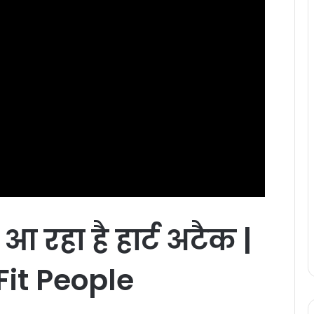
आ
रहा
है
हार्ट
अटैक |
Fit People