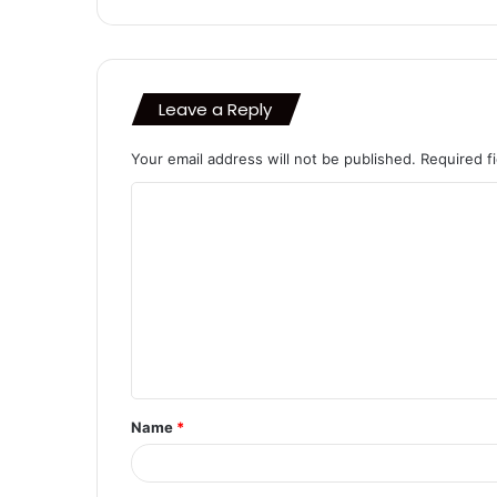
Leave a Reply
Your email address will not be published.
Required f
C
o
m
m
e
n
t
Name
*
*