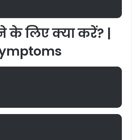
ने
के
लिए
क्या
करें?
|
 Symptoms