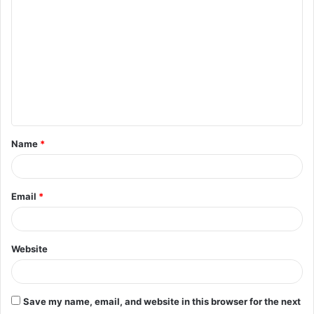
o
m
m
e
n
t
Name
*
*
Email
*
Website
Save my name, email, and website in this browser for the next