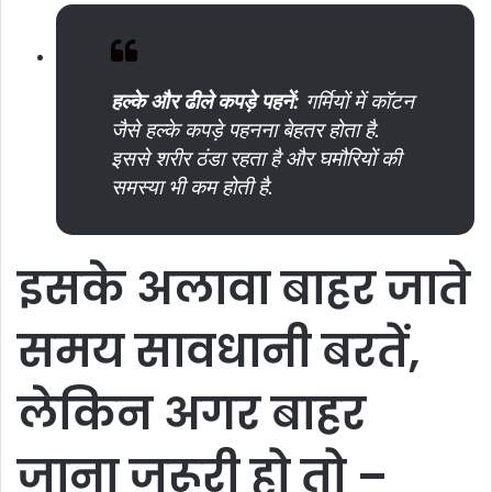
हल्के
और
ढीले
कपड़े
पहनें
:
गर्मियों में कॉटन
जैसे हल्के कपड़े पहनना बेहतर होता है.
इससे शरीर ठंडा रहता है और घमौरियों की
समस्या भी कम होती है.
इसके
अलावा
बाहर
जाते
समय
सावधानी
बरतें
,
लेकिन
अगर
बाहर
जाना
जरूरी
हो
तो
–