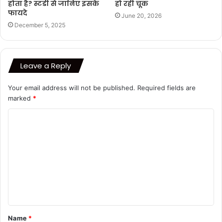
होता है? स्टडी से जानिए इसके
हो रही चूक
फायदे
June 20, 2026
December 5, 2025
Leave a Reply
Your email address will not be published.
Required fields are
marked
*
C
o
m
m
e
n
t
Name
*
*