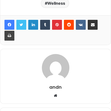
Wellness
LinkedIn
Tumblr
Pinterest
Reddit
VKontakte
Share via Email
Print
andn
Website