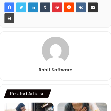
LinkedIn
Tumblr
Pinterest
Reddit
VKontakte
Share via Email
Print
Rohit Software
Related Articles