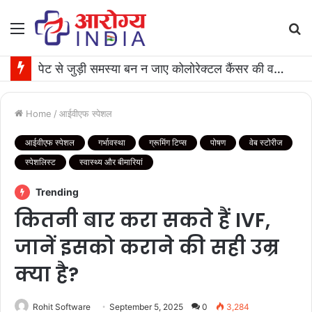
Menu
S
fo
केला खाने का सही समय क्‍या है?, इस वक्त खाने से नहीं होंगी स्वास्थ समस्याएं
Home
/
आईवीएफ स्पेशल
आईवीएफ स्पेशल
गर्भावस्था
ग्रूमिंग टिप्स
पोषण
वेब स्टोरीज
स्पेशलिस्ट
स्वास्थ्य और बीमारियां
Trending
कितनी बार करा सकते हैं IVF,
जानें इसको कराने की सही उम्र
क्या है?
Rohit Software
September 5, 2025
0
3,284