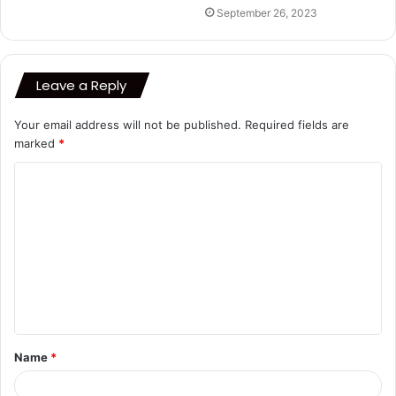
September 26, 2023
Leave a Reply
Your email address will not be published.
Required fields are
marked
*
C
o
m
m
e
n
t
Name
*
*