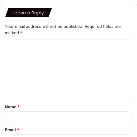
Leave a Reply
Your email address will not be published.
Required fields are
marked
*
C
o
m
m
e
n
t
Name
*
*
Email
*