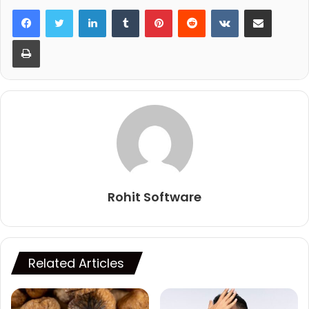
LinkedIn
Tumblr
Pinterest
Reddit
VKontakte
Share via Email
Print
Rohit Software
Related Articles