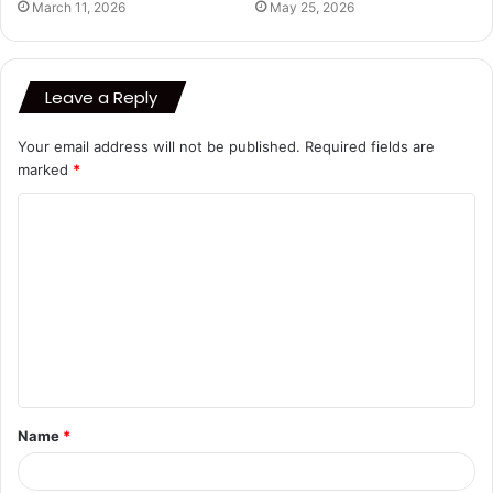
March 11, 2026
May 25, 2026
Leave a Reply
Your email address will not be published.
Required fields are
marked
*
C
o
m
m
e
n
t
Name
*
*