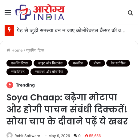
Menu
S
fo
पेट से जुड़ी समस्या बन न जाए कोलोरेक्टल कैंसर की वजह, जान लीजिए टेस्ट कराने का समय
Home
/
ग्रूमिंग टिप्स
ग्रूमिंग टिप्स
डाइट और फिटनेस
परवरिश
पोषण
वेब स्टोरीज
स्पेशलिस्ट
स्वास्थ्य और बीमारियां
Trending
Soya Chaap: बढ़ेगा मोटापा
और होगी पाचन संबंधी दिक्कतें!
सोया चाप के दीवाने पढ़ें ये खबर
Rohit Software
May 9, 2026
0
55,656