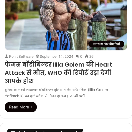
स्वास्थ्य और बीमारियां
Rohit Software
September 14, 2024
0
26
फेमस बॉडीबिल्डर Illia Golem की Heart
Attack से मौत, WHO की रिपोर्ट उड़ा देगी
आपके होश
दुनिया के सबसे ताकतवर बॉडीबिल्डर इलिया गोलेम येफिमचिक (Illia Golem
Yefimchik) का हार्ट अटैक से निधन हो गया। उनकी पत्नी…
Read More »