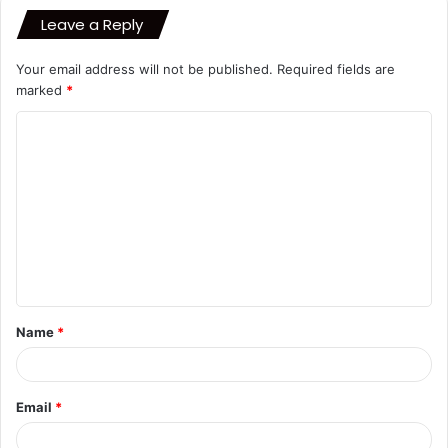
Leave a Reply
Your email address will not be published.
Required fields are
marked
*
C
o
m
m
e
n
t
Name
*
*
Email
*