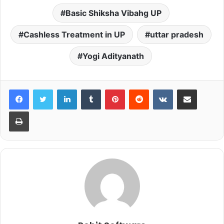
Basic Shiksha Vibahg UP
Cashless Treatment in UP
uttar pradesh
Yogi Adityanath
LinkedIn
Tumblr
Pinterest
Reddit
VKontakte
Share via Email
Print