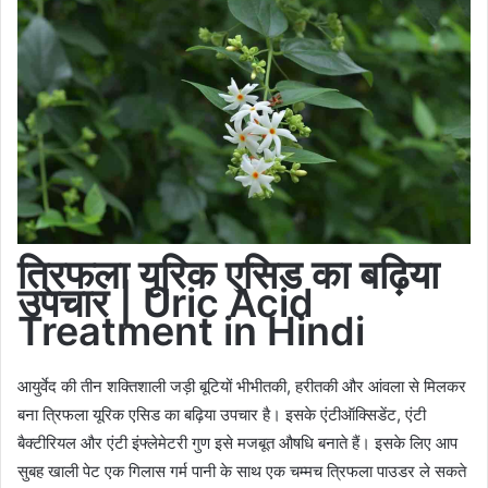
त्रिफला
यूरिक
एसिड
का
बढ़िया
उपचार
| Uric Acid
Treatment in Hindi
आयुर्वेद की तीन शक्तिशाली जड़ी बूटियों भीभीतकी, हरीतकी और आंवला से मिलकर
बना त्रिफला यूरिक एसिड का बढ़िया उपचार है। इसके एंटीऑक्सिडेंट, एंटी
बैक्टीरियल और एंटी इंफ्लेमेटरी गुण इसे मजबूत औषधि बनाते हैं। इसके लिए आप
सुबह खाली पेट एक गिलास गर्म पानी के साथ एक चम्मच त्रिफला पाउडर ले सकते