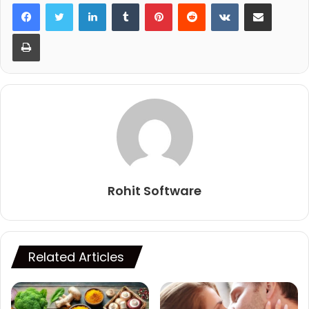
LinkedIn
Tumblr
Pinterest
Reddit
VKontakte
Share via Email
Print
Rohit Software
Related Articles