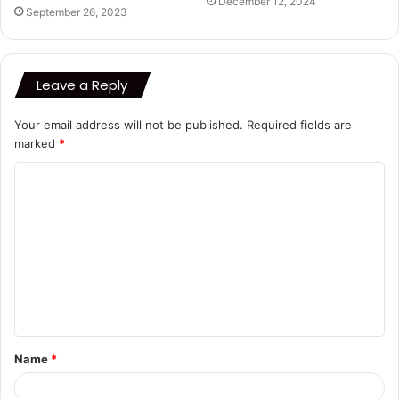
December 12, 2024
September 26, 2023
Leave a Reply
Your email address will not be published.
Required fields are
marked
*
C
o
m
m
e
n
t
Name
*
*