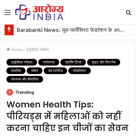
Menu
S
fo
Barabanki News: यूथ फार्मेसिस्ट फेडरेशन के अध्यक्ष के जन्मदिन पर 16 यूनिट रक्तदान
Home
/
आईवीएफ स्पेशल
आईवीएफ स्पेशल
गर्भावस्था
ग्रूमिंग टिप्स
डाइट और फिटनेस
परवरिश
पोषण
वेब स्टोरीज
स्पेशलिस्ट
स्वास्थ्य और बीमारियां
Trending
Women Health Tips:
पीरियड्स में महिलाओं को नहीं
करना चाहिए इन चीजों का सेवन