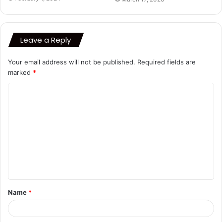
Leave a Reply
Your email address will not be published.
Required fields are
marked
*
C
o
m
m
e
n
t
Name
*
*