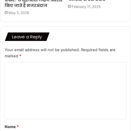
किए जाते हैं नजरअंदाज
February 11, 2025
May 5, 2026
Leave a Reply
Your email address will not be published.
Required fields are
marked
*
C
o
m
m
e
n
t
Name
*
*