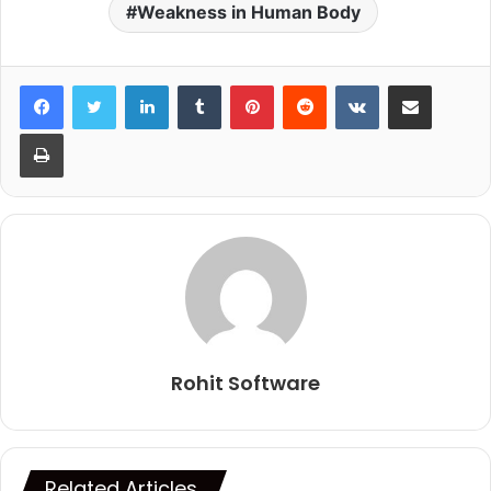
Weakness in Human Body
LinkedIn
Tumblr
Pinterest
Reddit
VKontakte
Share via Email
Print
Rohit Software
Related Articles