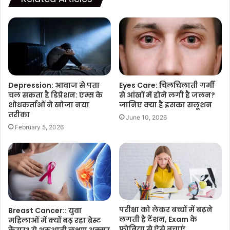
Depression: आवाज से पता
Eyes Care: चिलचिलाती गर्मी
चल सकता है डिप्रेशन: एम्स के
से आंखों में होने लगी है जलन?
शोधकर्ताओं ने खोजा नया
जानिए क्या है इसका सलूशन
तरीका
June 10, 2026
February 5, 2026
परीक्षा को लेकर बच्चों में बढ़ने
Breast Cancer:: युवा
लगती है टेंशन, Exam के
महिलाओं में क्यों बढ़ रहा ब्रेस्ट
फोबिया से ऐसे बचाएं
कैंसर? ये शुरुआती लक्षण अक्सर