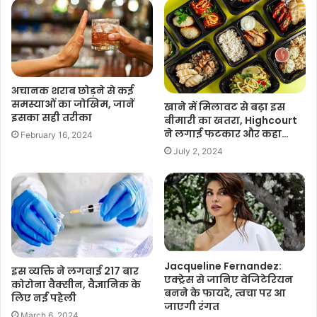
अचानक शराब छोड़ने से कई
समस्याओं का जोखिम, जानें
खाने में मिलावट से बढ़ा इस
इसका सही तरीका
बीमारी का खतरा, Highcourt
ने लगाई फटकार और कहा…
February 16, 2024
July 2, 2024
Jacqueline Fernandez:
इस व्यक्ति ने लगवाई 217 बार
एक्ट्रेस से जानिए वेजिटेरियन
कोरोना वैक्सीन, वैज्ञानिक के
बनने के फायदे, त्वचा पर आ
लिए नई पहेली
जाएगी रंगत
March 6, 2024