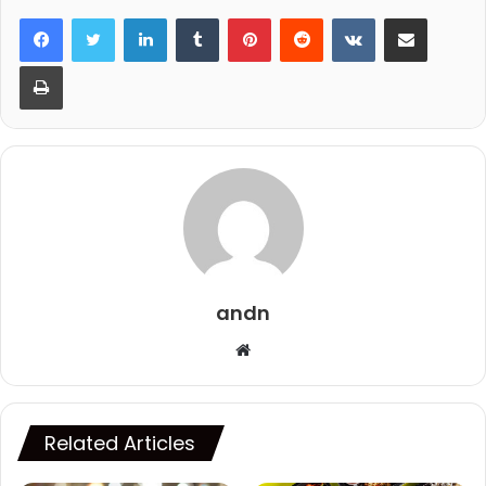
LinkedIn
Tumblr
Pinterest
Reddit
VKontakte
Share via Email
Print
andn
Website
Related Articles