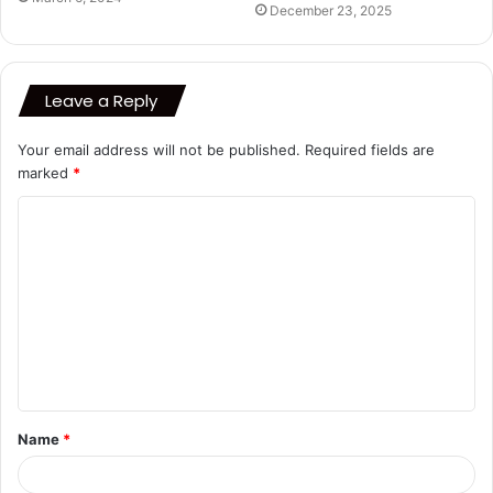
December 23, 2025
Leave a Reply
Your email address will not be published.
Required fields are
marked
*
C
o
m
m
e
n
t
Name
*
*